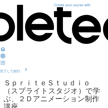
Create your course
with
完了して続行
ＳｐｒｉｔｅＳｔｕｄｉｏ
（スプライトスタジオ）で学
ぶ、２Ｄアニメーション制作
講座