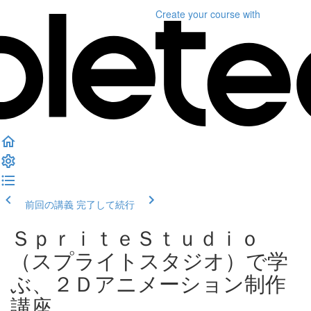
Create your course
with
前回の講義
完了して続行
ＳｐｒｉｔｅＳｔｕｄｉｏ
（スプライトスタジオ）で学
ぶ、２Ｄアニメーション制作
講座